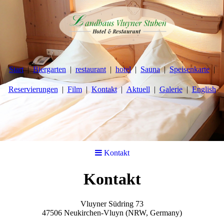
Start
Biergarten
restaurant
hotel
Sauna
Speisenkarte
Reservierungen
Film
Kontakt
Aktuell
Galerie
English
Kontakt
Kontakt
Vluyner Südring 73
47506 Neukirchen-Vluyn (NRW, Germany)