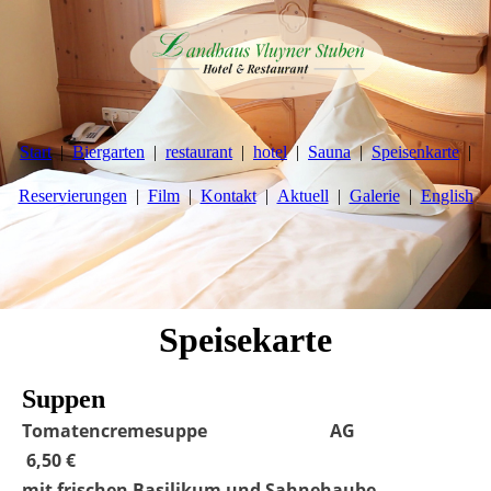
Start
Biergarten
restaurant
hotel
Sauna
Speisenkarte
Reservierungen
Film
Kontakt
Aktuell
Galerie
English
Speisekarte
Suppen
Tomatencremesuppe AG
6,50 €
mit frischen Basilikum und Sahnehaube